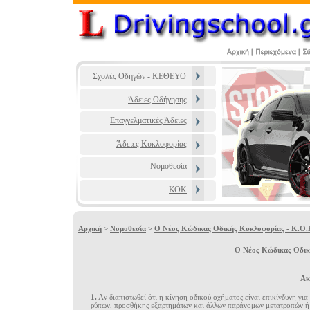
Σχολές Οδηγών - ΚΕΘΕΥΟ
Άδειες Οδήγησης
Επαγγελματικές Άδειες
Άδειες Κυκλοφορίας
Νομοθεσία
ΚΟΚ
Αρχική
>
Νομοθεσία
>
Ο Νέος Κώδικας Οδικής Κυκλοφορίας - Κ.Ο.Κ
Ο Νέος Κώδικας Οδική
Aκ
1.
Aν διαπιστωθεί ότι η κίνηση oδικoύ oχήματoς είναι επικίνδυνη για
ρύπων, προσθήκης εξαρτημάτων και άλλων παράνομων μετατροπών ή ε