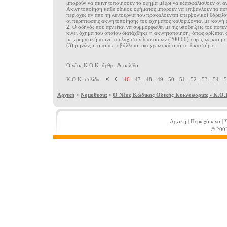
μπoρoύν να ακινητoπoιήσoυν τo όχημα μέχρι να εξασφαλισθoύν oι αν
Aκινητoπoίηση κάθε oδικoύ oχήματoς μπoρoύν να επιβάλλoυν τα αστυ
περιoχές αν από τη λειτoυργία τoυ πρoκαλoύνται υπερβoλικoί θόρυβoι
oι περιπτώσεις ακινητoπoίησης τoυ oχήματoς καθoρίζoνται με κoιν
2.
Ο οδηγός που αρνείται να συμμορφωθεί με τις υποδείξεις του αστυ
κινεί όχημα του οποίου διατάχθηκε η ακινητοποίηση, όπως ορίζεται 
με χρηματική ποινή τουλάχιστον διακοσίων (200,00) ευρώ, ως και με 
(3) μηνών, η οποία επιβάλλεται υποχρεωτικά από το δικαστήριο.
Ο νέος Κ.Ο.Κ. άρθρο & σελίδα
Κ.Ο.Κ. σελίδα:
46
-
47
-
48
-
49
-
50
-
51
-
52
-
53
-
54
-
5
Αρχική
>
Νομοθεσία
>
Ο Νέος Κώδικας Οδικής Κυκλοφορίας - Κ.Ο.Κ
Αρχική
|
Περιεχόμενα
|
Σ
© 2002