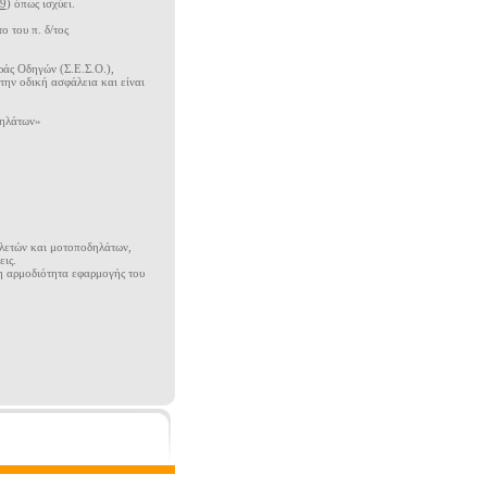
99
) όπως ισχύει.
 του π. δ/τος
ράς Οδηγών (Σ.Ε.Σ.Ο.),
την οδική ασφάλεια και είναι
δηλάτων»
κλετών και μοτοποδηλάτων,
εις.
 η αρμοδιότητα εφαρμογής του