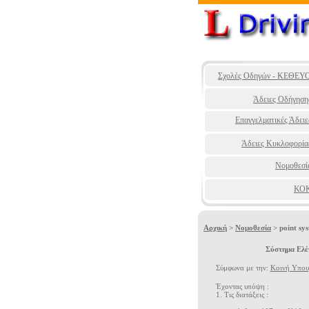
Σχολές Οδηγών - ΚΕΘΕΥ
Άδειες Οδήγηση
Επαγγελματικές Άδειε
Άδειες Κυκλοφορία
Νομοθεσί
ΚΟ
Αρχική
>
Νομοθεσία
> point sy
Σύστημα Ελέ
Σύμφωνα με την:
Κοινή Υπου
Έχοντας υπόψη :
1. Τις διατάξεις :