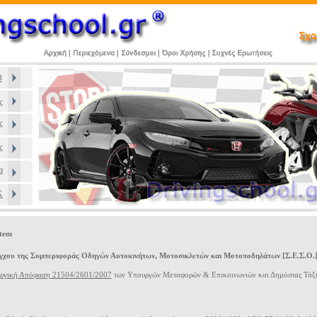
Ο
ς
ς
ς
α
Κ
stem
γχου της Συμπεριφοράς Οδηγών Αυτοκινήτων, Μοτοσικλετών και Μοτοποδηλάτων [Σ.Ε.Σ.Ο.] 
ργική Απόφαση 21504/2601/2007
των Υπουργών Μεταφορών & Επικοινωνιών και Δημόσιας Τάξ