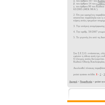
α. του άρθρου 107 του
Κώδικα
β. του άρθρου 14 του
ν.2881/
γ. του άρθρου 90 του Κώδικα
63/2005 (ΦΕΚ 98/Α΄).
2. Ότι για ορισμένες παραβά
απαιτείται παράλληλα και η ε
κύριες αιτίες τροχαίων ατυχη
3. Την ανάγκη αναμόρφωσης 
4. Την αριθμ. 59/2007 γνωμο
5. Το γεγονός ότι από τις δ
Στο Σ.E.Σ.Ο. εντάσσεται, ελ
εφόσον η άδεια αυτή έχει εκδ
Ο έλεγχος αυτός διενεργείτα
Κώδικα Οδικής Κυκλοφορίας 
Ακολουθεί πίνακας παραβάσεω
point system σελίδα:
1
-
2
-
3
Αρχική
>
Νομοθεσία
> point sy