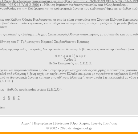
 Οδικής Κυκλοφορίας που κυρώθηκε με το άρθρο πρώτο του ν. 2696/1999 (ΦΕΚ 57/A΄/23-3-19
2001 (ΦΕΚ 16/Α΄/6-2-2001)
«Ρύθμιση θεμάτων ανέλκυσης ναυαγίων και άλλες διατάξεις».
 νομοθεσίας για την Κυβέρνηση και τα κυβερνητικά όργανα που κωδικοποιήθηκε με το άρθρο πρώτο
σεις του Κώδικα Oδικής Κυκλοφορίας, οι οποίες είναι ενταγμένες στο Σύστημα Ελέγχου Συμπεριφο
πιβολή διοικητικών κυρώσεων, για το λόγο ότι οι παραβάσεις αυτές επηρεάζουν σε μεγάλο βαθμό 
μάτων.
της απόφασης «Σύστημα Eλέγχου Συμπεριφοράς Οδηγών αυτοκινήτων, μοτοσικλετών και μοτοπο
δότηση του Γ΄ Τμήματος του Νομικού Συμβουλίου του Κράτους.
ιατάξεις της παρούσας απόφασης δεν προκαλείται δαπάνη σε βάρος του κρατικού προϋπολογισμού,
Α π ο φ α σ ί ζ ο υ μ ε
Άρθρο 1
Πεδίο Εφαρμογής του Σ.E.Σ.Ο.
έγχεται και παρακολουθείται η οδική συμπεριφορά κατόχων άδειας οδήγησης αυτοκινήτων, μοτοσι
οθεί από ελληνική ή ξένη αρχή και ισχύει στην Ελλάδα σύμφωνα με τις εκάστοτε ισχύουσες διατάξ
ι από τα Αστυνομικά όργανα και από οποιαδήποτε άλλη αρχή, στην οποία έχει εκχωρηθεί με νόμο
(Κ.Ο.Κ.).
ν - βαθμών πονής point system (Σ.Ε.Σ.Ο.)
-
4
-
5
-
6
-
7
stem
Αρχική
|
Περιεχόμενα
|
Σύνδεσμοι
|
Όροι Χρήσης
|
Συχνές Ερωτήσεις
© 2002 - 2026 drivingschool.gr