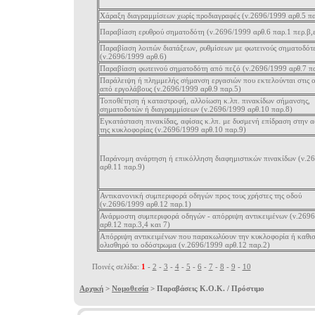
Χάραξη διαγραμμίσεων χωρίς προδιαγραφές (ν.2696/1999 αρθ.5 πα
Παραβίαση ερυθρού σηματοδότη (ν.2696/1999 αρθ.6 παρ.1 περ.β,ε
Παραβίαση λοιπών διατάξεων, ρυθμίσεων με φωτεινούς σηματοδότ
(ν.2696/1999 αρθ.6)
Παραβίαση φωτεινού σηματοδότη από πεζό (ν.2696/1999 αρθ.7 π
Παράλειψη ή πλημμελής σήμανση εργασιών που εκτελούνται στις 
από εργολάβους (ν.2696/1999 αρθ.9 παρ.5)
Τοποθέτηση ή καταστροφή, αλλοίωση κ.λπ. πινακίδων σήμανσης,
σηματοδοτών ή διαγραμμίσεων (ν.2696/1999 αρθ.10 παρ.8)
Εγκατάσταση πινακίδας, αφίσας κ.λπ. με δυσμενή επίδραση στην 
της κυκλοφορίας (ν.2696/1999 αρθ.10 παρ.9)
Παράνομη ανάρτηση ή επικόλληση διαφημιστικών πινακίδων (ν.2
αρθ.11 παρ.9)
Αντικανονική συμπεριφορά οδηγών προς τους χρήστες της οδού
(ν.2696/1999 αρθ.12 παρ.1)
Ανάρμοστη συμπεριφορά οδηγών - απόρριψη αντικειμένων (ν.269
αρθ.12 παρ.3,4 και 7)
Απόρριψη αντικειμένων που παρακωλύουν την κυκλοφορία ή καθι
ολισθηρό το οδόστρωμα (ν.2696/1999 αρθ.12 παρ.2)
Ποινές σελίδα:
1
-
2
-
3
-
4
-
5
-
6
-
7
-
8
-
9
-
10
Αρχική
>
Νομοθεσία
> Παραβάσεις Κ.Ο.Κ. / Πρόστιμο