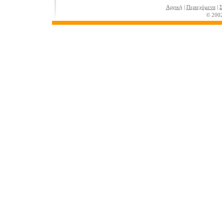
Αρχική
|
Περιεχόμενα
|
Σ
© 2002