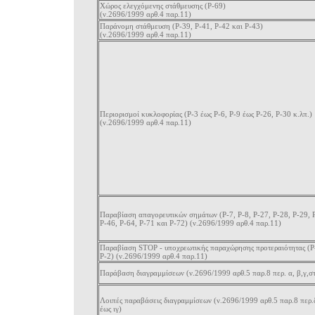
Χώρος ελεγχόμενης στάθμευσης (Ρ-69)
(ν.2696/1999 αρθ.4 παρ.11)
Παράνομη στάθμευση (Ρ-39, Ρ-41, Ρ-42 και Ρ-43)
(ν.2696/1999 αρθ.4 παρ.11)
Περιορισμοί κυκλοφορίας (Ρ-3 έως Ρ-6, Ρ-9 έως Ρ-26, Ρ-30 κ.λπ.)
(ν.2696/1999 αρθ.4 παρ.11)
Παραβίαση απαγορευτικών σημάτων (Ρ-7, Ρ-8, Ρ-27, Ρ-28, Ρ-29, 
Ρ-46, Ρ-64, Ρ-71 και Ρ-72) (ν.2696/1999 αρθ.4 παρ.11)
Παραβίαση STOP - υποχρεωτικής παραχώρησης προτεραιότητας (Ρ
Ρ-2) (ν.2696/1999 αρθ.4 παρ.11)
Παράβαση διαγραμμίσεων (ν.2696/1999 αρθ.5 παρ.8 περ. α, β,γ,σ
Λοιπές παραβάσεις διαγραμμίσεων (ν.2696/1999 αρθ.5 παρ.8 περ.δ
έως ιγ)